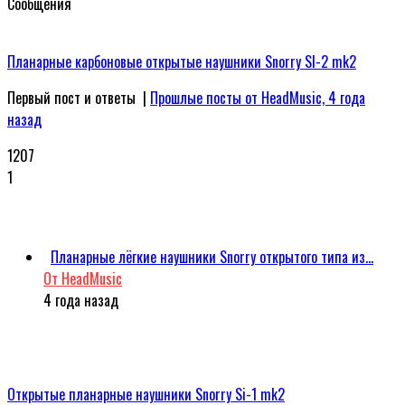
Сообщения
Планарные карбоновые открытые наушники Snorry SI-2 mk2
Первый пост и ответы
|
Прошлые посты от HeadMusic, 4 года
назад
1207
1
Планарные лёгкие наушники Snorry открытого типа из...
От HeadMusic
4 года назад
Открытые планарные наушники Snorry Si-1 mk2