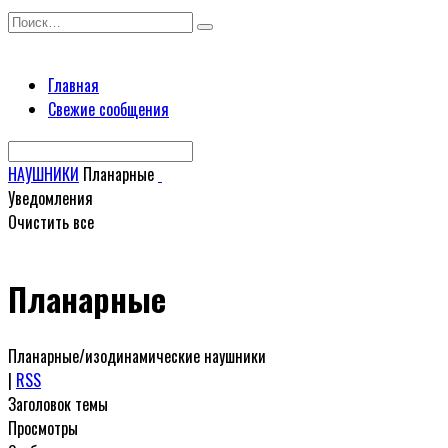
Перейти
Search
к
for:
содержанию
Главная
Свежие сообщения
НАУШНИКИ
Планарные
Уведомления
Очистить все
Планарные
Планарные/изодинамические наушники
|
RSS
Заголовок темы
Просмотры