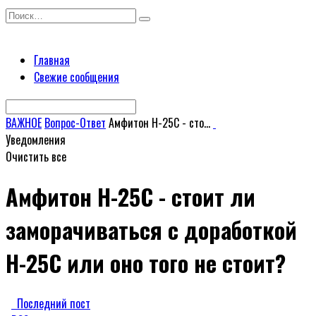
Перейти
Search
к
for:
содержанию
Главная
Свежие сообщения
ВАЖНОЕ
Вопрос-Ответ
Амфитон Н-25С - сто...
Уведомления
Очистить все
Амфитон Н-25С - стоит ли
заморачиваться с доработкой
Н-25С или оно того не стоит?
Последний пост