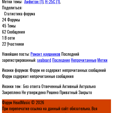
Метки темы:
Амфитон (1)
,
Н-25С (1)
,
Поделиться:
Статистика форума
24
Форумы
45
Темы
62
Сообщения
1
В сети
22
Участники
Новейшие посты:
Ремонт наушников
Последний
зарегистрированный:
seaboard
Последние
Непрочитанные
Метки
Иконки форумов:
Форум не содержит непрочитанных сообщений
Форум содержит непрочитанные сообщения
Иконки тем :
Без ответа
Отвеченный
Активный
Актуально
Закреплено
Не утверждено
Решено
Приватный
Закрыто
Форум HeadMusic © 2026
При перепечатке ссылка на данный сайт обязательна. Вся