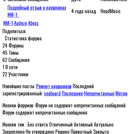
Подробный отзыв о наушниках
4 года назад
HeadMusic
NM-1
NM-1
Audeze
Abyss
Поделиться:
Статистика форума
24
Форумы
45
Темы
62
Сообщения
1
В сети
22
Участники
Новейшие посты:
Ремонт наушников
Последний
зарегистрированный:
seaboard
Последние
Непрочитанные
Метки
Иконки форумов:
Форум не содержит непрочитанных сообщений
Форум содержит непрочитанные сообщения
Иконки тем :
Без ответа
Отвеченный
Активный
Актуально
Закреплено
Не утверждено
Решено
Приватный
Закрыто