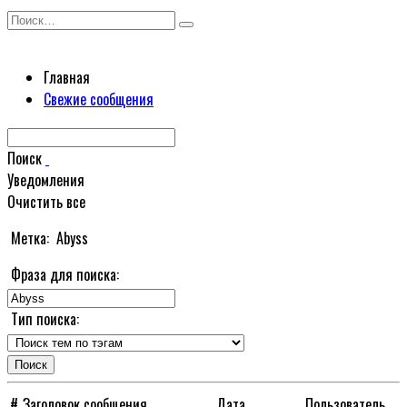
Перейти
Search
к
for:
содержанию
Главная
Свежие сообщения
Поиск
Уведомления
Очистить все
Метка:
Abyss
Фраза для поиска:
Тип поиска:
#
Заголовок сообщения
Дата
Пользователь