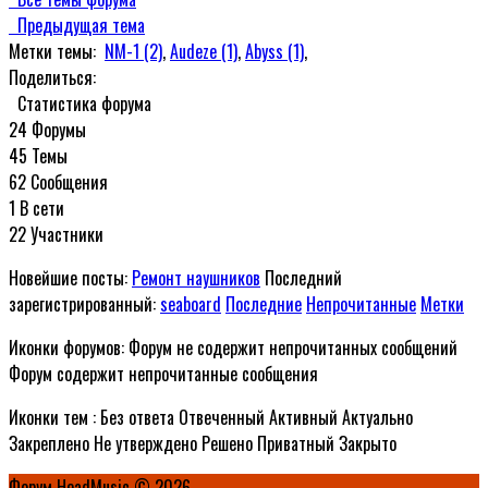
Предыдущая тема
Метки темы:
NM-1 (2)
,
Audeze (1)
,
Abyss (1)
,
Поделиться:
Статистика форума
24
Форумы
45
Темы
62
Сообщения
1
В сети
22
Участники
Новейшие посты:
Ремонт наушников
Последний
зарегистрированный:
seaboard
Последние
Непрочитанные
Метки
Иконки форумов:
Форум не содержит непрочитанных сообщений
Форум содержит непрочитанные сообщения
Иконки тем :
Без ответа
Отвеченный
Активный
Актуально
Закреплено
Не утверждено
Решено
Приватный
Закрыто
Форум HeadMusic © 2026