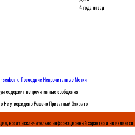
4 года назад
й:
seaboard
Последние
Непрочитанные
Метки
ум содержит непрочитанные сообщения
но
Не утверждено
Решено
Приватный
Закрыто
ция, носит исключительно информационный характер и не является 