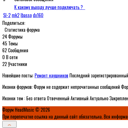
К какому выходу лучше подключать ?
SI-2
mk2
Ibasso
dx160
Поделиться:
Статистика форума
24
Форумы
45
Темы
62
Сообщения
0
В сети
22
Участники
Новейшие посты:
Ремонт наушников
Последний зарегистрированны
Иконки форумов:
Форум не содержит непрочитанных сообщений
Фор
Иконки тем :
Без ответа
Отвеченный
Активный
Актуально
Закрепле
Форум HeadMusic © 2026
При перепечатке ссылка на данный сайт обязательна. Вся информа