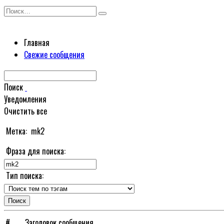
Перейти
Search
к
for:
содержанию
Главная
Свежие сообщения
Поиск
Уведомления
Очистить все
Метка:
mk2
Фраза для поиска:
Тип поиска:
#
Заголовок сообщения