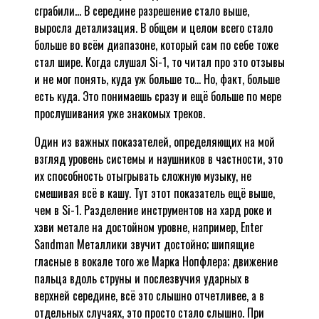
сграбили... В середине разрешение стало выше,
выросла детализация. В общем и целом всего стало
больше во всём диапазоне, который сам по себе тоже
стал шире. Когда слушал Si-1, то читал про это отзывы
и не мог понять, куда уж больше то... Но, факт, больше
есть куда. Это понимаешь сразу и ещё больше по мере
прослушивания уже знакомых треков.
Один из важных показателей, определяющих на мой
взгляд уровень системы и наушников в частности, это
их способность отыгрывать сложную музыку, не
смешивая всё в кашу. Тут этот показатель ещё выше,
чем в Si-1. Разделение инструментов на хард роке и
хэви метале на достойном уровне, например, Enter
Sandman Металлики звучит достойно; шипящие
гласные в вокале того же Марка Нопфлера; движение
пальца вдоль струны и послезвучия ударных в
верхней середине, всё это слышно отчетливее, а в
отдельных случаях, это просто стало слышно. При