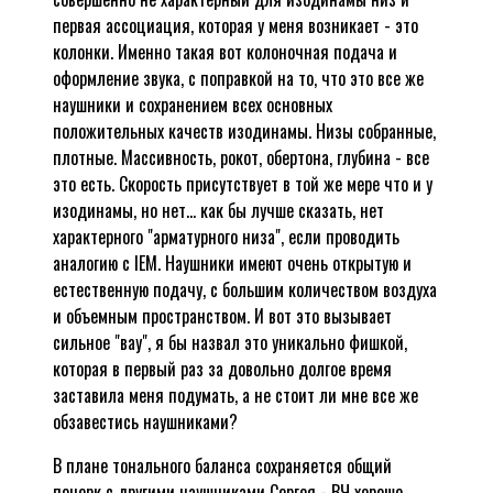
первая ассоциация, которая у меня возникает - это
колонки. Именно такая вот колоночная подача и
оформление звука, с поправкой на то, что это все же
наушники и сохранением всех основных
положительных качеств изодинамы. Низы собранные,
плотные. Массивность, рокот, обертона, глубина - все
это есть. Скорость присутствует в той же мере что и у
изодинамы, но нет... как бы лучше сказать, нет
характерного "арматурного низа", если проводить
аналогию с IEM. Наушники имеют очень открытую и
естественную подачу, с большим количеством воздуха
и объемным пространством. И вот это вызывает
сильное "вау", я бы назвал это уникально фишкой,
которая в первый раз за довольно долгое время
заставила меня подумать, а не стоит ли мне все же
обзавестись наушниками?
В плане тонального баланса сохраняется общий
почерк с другими наушниками Сергея - ВЧ хорошо