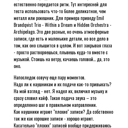
естественно передается ритм. Тут интересней для
теста использовать что-то более деликатное, чем
металл или рокешник. Для примера приведу Emil
Brandqvist Trio - Within a Dream и Hiddеn Orchestra -
Archipelago. Это две разные, но очень атмосферные
записи, где есть и маленькие детали, но все дело в
том, как оно слышится в целом. И вот закрывая глаза
- просто растворяешься, плывешь куда-то вместе с
музыкой. Стоишь на ветру, качаешь головой... да, это
оно.
Напоследок озвучу еще пару моментов.
Надо ли к наушникам и их подаче как-то привыкать?
На мой взгляд - нет. Я надел их, включил музыку и
сразу словил кайф. Такая подача звука – это
определенно шаг в правильном направлении.
Как наушники играют "плохие" записи? Да собственно
так же как хорошие записи - хорошо играют.
Касательно "плохих" записей вообще придерживаюсь