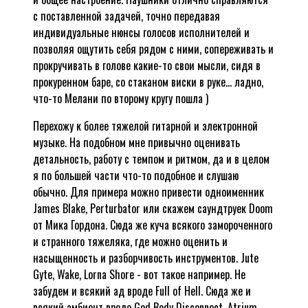
с поставленной задачей, точно передавая
индивидуальные нюнсы голосов исполнителей и
позволяя ощутить себя рядом с ними, сопереживать и
прокручивать в голове какие-то свои мысли, сидя в
прокуренном баре, со стаканом виски в руке... ладно,
что-то Мелани по второму кругу пошла )
Перехожу к более тяжелой гитарной и электронной
музыке. На подобном мне привычно оценивать
детальность, работу с темпом и ритмом, да и в целом
я по большей части что-то подобное и слушаю
обычно. Для примера можно привести одноименник
James Blake, Perturbator или скажем саундтруек Doom
от Мика Гордона. Сюда же куча всякого замороченного
и странного тяжеляка, где можно оценить и
насыщенность и разборчивость инструментов. Jute
Gyte, Wake, Lorna Shore - вот такое например. Не
забудем и всякий ад вроде Full of Hell. Сюда же и
всякий амбиент вроде God Body Disconnect, Atrium