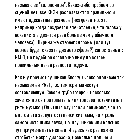
называю ее "колоночной". Каких-либо проблем со
сценой нет, все КИЗы располагаются правильно и
имеют адекватные размеры (неадекватно, это
например когда создается впечатление, что голова у
вокалиста в два-три раза больше чем у обычного
человека). Ширина же стереопанорамы (или тут
вернее будет сказать диаметр сферы?) сопоставима с
NM-1, но подобное сравнение вижу не совсем
правильным из-за разности подачи.
Как и у прочих наушников Snorry высоко оцениваю так
называемый PRaT, т.е. темпоритмическую
составляющую. Совсем грубо говоря - насколько
хочется ногой притопывать или головой покачивать в
ритм музыке ) Опытные слушатели понимают, что во
многом это заслуга остальной системы, но и роль
самого источника звука, т.е. наушников или колонок
тут приуменьшать нельзя. И здесь как раз важна
отработка макро диапазона, насколько цельно и