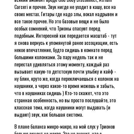
Carceri и прочее. Звук нигде не уходит в кашу, все на
своих местах. Гитары где надо злы, вокал надрывен и
все такое прочее. Но это базовые вещи и не было
особых сомнений, что Трионы спасуют перед
подобным. Интересней как передается масштаб - тут
я снова вернусь к упомянутой ранее ассоциации, есть
некое впечатление, будто сидишь в комнате перед
большими колонками. За пару недель так и не
перестал удивляться этому моменту, каждый раз
вызывает какую-то детстскую почти улыбку и кайф -
ну блин, круто же, когда переключаешься с колонок на
наушники, а через какое-то время можешь и забыть,
что в наушниках сидишь ) Кто-то скажет, что это
странная особенность, но вы просто послушайте, это
классная тема, когда наушники могут выдавать (и
выдают) звук, как большая система.
В плане баланса микро-макро, на мой слух у Трионов
больше акцент на макро. Это не значит, что с