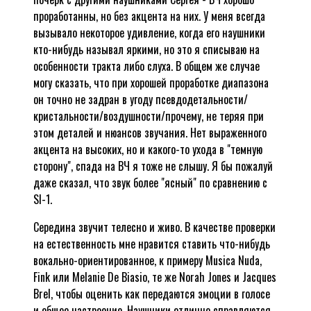
проработанны, но без акцента на них. У меня всегда
вызывало некоторое удивление, когда его наушники
кто-нибудь называл яркими, но это я списываю на
особенности тракта либо слуха. В общем же случае
могу сказать, что при хорошей проработке диапазона
он точно не задран в угоду псевдодетальности/
кристальности/воздушности/прочему, не теряя при
этом деталей и нюансов звучания. Нет выраженного
акцента на высоких, но и какого-то ухода в "темную
сторону", спада на ВЧ я тоже не слышу. Я бы пожалуй
даже сказал, что звук более "ясный" по сравнению с
SI-1.
Середина звучит телесно и живо. В качестве проверки
на естественность мне нравится ставить что-нибудь
вокально-ориентированное, к примеру Musica Nuda,
Fink или Melanie De Biasio, те же Norah Jones и Jacques
Brel, чтобы оценить как передаются эмоции в голосе
и общее настроение. Наушники отлично справляются