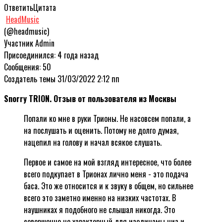
Ответить
Цитата
HeadMusic
(@headmusic)
Участник
Admin
Присоединился: 4 года назад
Сообщения: 50
Создатель темы
31/03/2022 2:12 пп
Snorry TRION. Отзыв от пользователя из Москвы
Попали ко мне в руки Трионы. Не насовсем попали, а
на послушать и оценить. Потому не долго думая,
нацепил на голову и начал всякое слушать.
Первое и самое на мой взгляд интересное, что более
всего подкупает в Трионах лично меня - это подача
баса. Это же относится и к звуку в общем, но сильнее
всего это заметно именно на низких частотах. В
наушниках я подобного не слышал никогда. Это
совершенно не характерный для изодинамы низ и